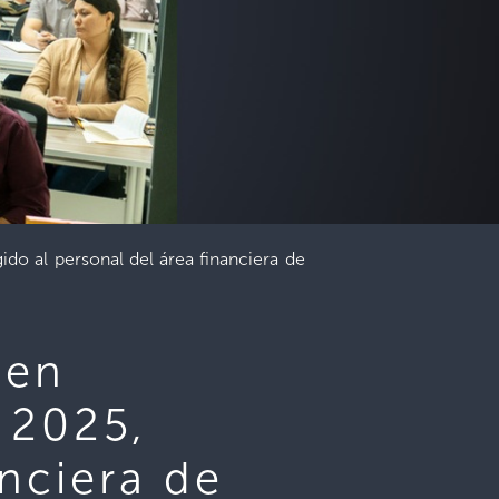
do al personal del área financiera de
 en
 2025,
anciera de